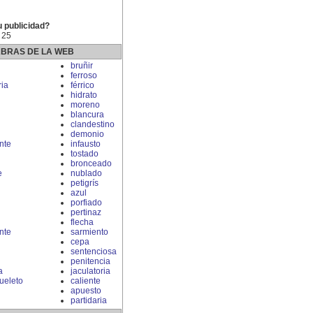
u publicidad?
 25
ABRAS DE LA WEB
bruñir
ferroso
ia
férrico
hidrato
moreno
blancura
clandestino
demonio
nte
infausto
tostado
bronceado
e
nublado
petigrís
azul
porfiado
pertinaz
flecha
nte
sarmiento
cepa
sentenciosa
penitencia
a
jaculatoria
ueleto
caliente
apuesto
partidaria