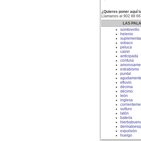
¿Quieres poner aquí t
Llamanos al 902 88 66
LAS PAL
sombrerillo
helenio
suplementar
sobaco
peluca
cairel
anticipada
confusa
amorosame
estrabismo
puntal
agudament
efluvio
décima
décimo
león
inglesa
corrienteme
sulfuro
latón
batería
hierbabuen
dermatoesq
expulsión
huelgo