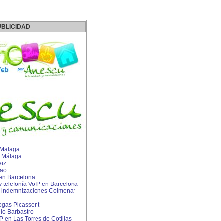
UBLICIDAD
 Málaga
 Málaga
eiz
bao
 en Barcelona
 y telefonía VoIP en Barcelona
 indemnizaciones Colmenar
ogas Picassent
lo Barbastro
P en Las Torres de Cotillas